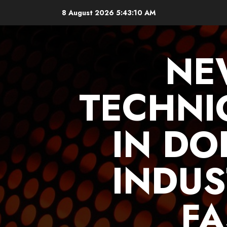
Skip
8 August 2026
5:43:11 AM
to
content
NE
TECHNI
IN DO
INDUS
FA