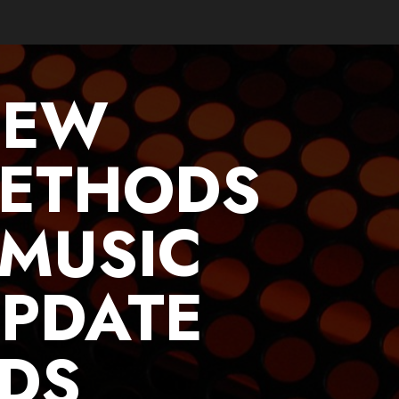
NEW
METHODS
 MUSIC
UPDATE
NDS