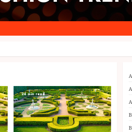
A
A
24 min read
A
B
B