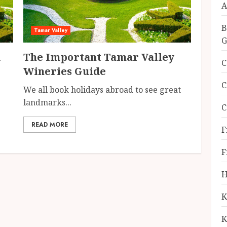
A
B
Tamar Valley
G
d
The Important Tamar Valley
C
Wineries Guide
C
We all book holidays abroad to see great
landmarks...
C
READ MORE
F
F
H
K
K